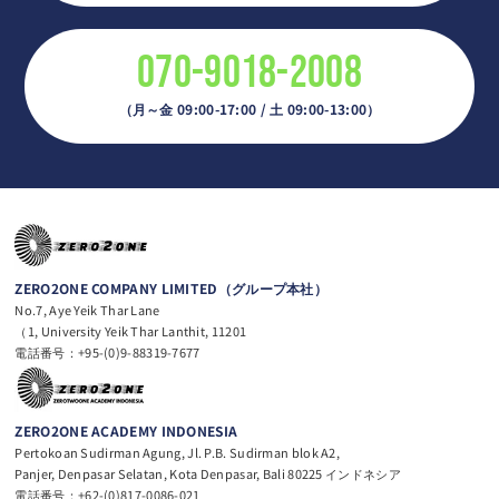
070-9018-2008
（月～金 09:00-17:00 / 土 09:00-13:00）
ZERO2ONE COMPANY LIMITED（グループ本社）
No.7, Aye Yeik Thar Lane
（1, University Yeik Thar Lanthit, 11201
電話番号：+95-(0)9-88319-7677
ZERO2ONE ACADEMY INDONESIA
Pertokoan Sudirman Agung, Jl. P.B. Sudirman blok A2,
Panjer, Denpasar Selatan, Kota Denpasar, Bali 80225 インドネシア
電話番号：+62-(0)817-0086-021