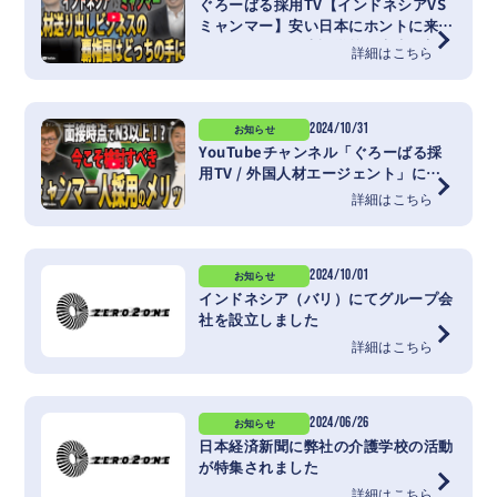
ぐろーばる採用TV【インドネシアVS
ミャンマー】安い日本にホントに来て
くれる？各国日本語学校の未来予想図
詳細はこちら
2024/10/31
お知らせ
YouTubeチャンネル「ぐろーばる採
用TV / 外国人材エージェント」にイ
ンタビューが掲載されました
詳細はこちら
2024/10/01
お知らせ
インドネシア（バリ）にてグループ会
社を設立しました
詳細はこちら
2024/06/26
お知らせ
日本経済新聞に弊社の介護学校の活動
が特集されました
詳細はこちら