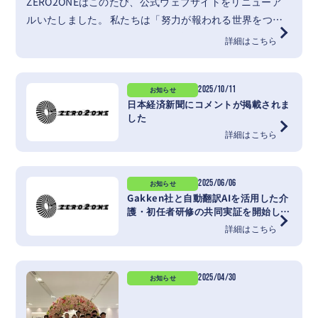
ZERO2ONEはこのたび、公式ウェブサイトをリニューア
ルいたしました。 私たちは「努力が報われる世界をつく
る」という理念のもと、日本語教育・外国人材育成・送
詳細はこちら
り…
2025/10/11
お知らせ
日本経済新聞にコメントが掲載されま
した
詳細はこちら
2025/06/06
お知らせ
Gakken社と自動翻訳AIを活用した介
護・初任者研修の共同実証を開始しま
した
詳細はこちら
2025/04/30
お知らせ