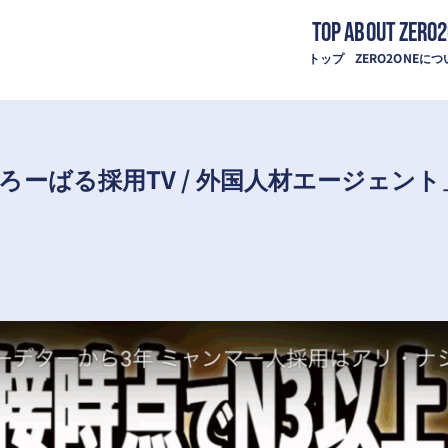
TOP
ABOUT ZERO
トップ
ZERO2ONEに
「ぐろーばる採用TV / 外国人材エージェ