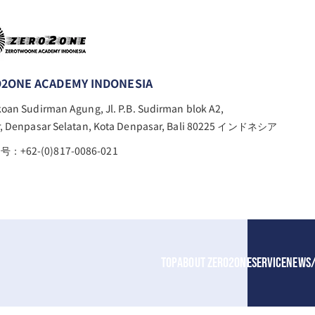
2ONE ACADEMY INDONESIA
oan Sudirman Agung, Jl. P.B. Sudirman blok A2,
r, Denpasar Selatan, Kota Denpasar, Bali 80225 インドネシア
：+62-(0)817-0086-021
TOP
ABOUT ZERO2ONE
SERVICE
NEWS