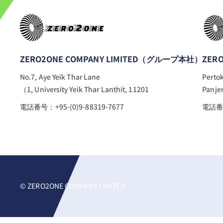
ZERO2ONE COMPANY LIMITED（グループ本社）
ZERO
No.7, Aye Yeik Thar Lane
Pertok
（1, University Yeik Thar Lanthit, 11201
Panje
電話番号：+95-(0)9-88319-7677
電話番号
© ZERO2ONE COMPANY LIMITED