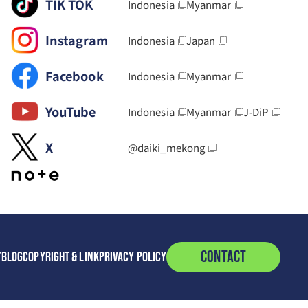
TIK TOK
Indonesia
Myanmar
Instagram
Indonesia
Japan
Facebook
Indonesia
Myanmar
YouTube
Indonesia
Myanmar
J-DiP
X
@daiki_mekong
CONTACT
/BLOG
COPYRIGHT & LINK
PRIVACY POLICY