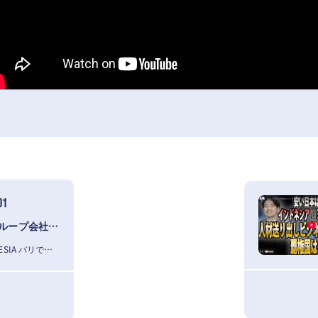
01
インドネシア（バリ）にてグループ会社を設立しました
ZEROTWOONE ACADEMY INDONESIA バリで新たな挑戦 この…